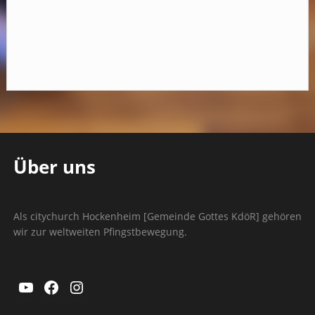
Über uns
Als citychurch Hockenheim [Gemeinde Gottes KdöR] gehören
wir zur weltweiten Pfingstbewegung.
YouTube
Facebook
Instagram