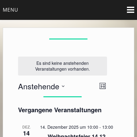
Skip
MENU
to
content
Es sind keine anstehenden
Veranstaltungen vorhanden.
Anstehende
Ansichten-
Veranstalt
Liste
Ansichten-
Datum
Navigatio
wählen.
Navigation
Vergangene Veranstaltungen
14. Dezember 2025 um 10:00
-
13:00
DEZ.
14
Weihnachtsfeier 14.12