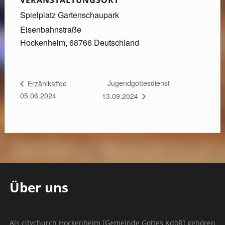
Spielplatz Gartenschaupark
Eisenbahnstraße
Hockenheim
,
68766
Deutschland
Jugendgottesdienst
Erzählkaffee
05.06.2024
13.09.2024
Über uns
Als citychurch Hockenheim [Gemeinde Gottes KdöR] gehören