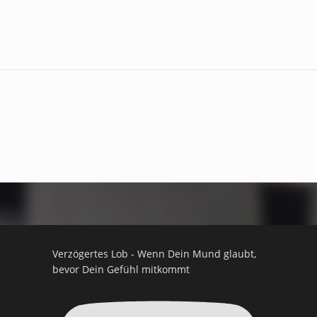
Verzögertes Lob - Wenn Dein Mund glaubt,
bevor Dein Gefühl mitkommt